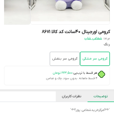
کرومی اورجینال ۴۰سانت کد کالا ۸۶۷۱
برند:
شماعی شاپ
رنگ
کرومی سر مشکی
کرومی سر بنفش
هر قسط با ترب‌پی:
۲۲۳٬۵۰۰
تومان
۴ قسط ماهانه. بدون سود، چک و ضامن.
توضیحات
نظرات کاربران
༺مرکزخریدشماعی پور༻