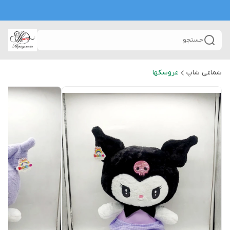
جستجو
شماعی شاپ
عروسکها