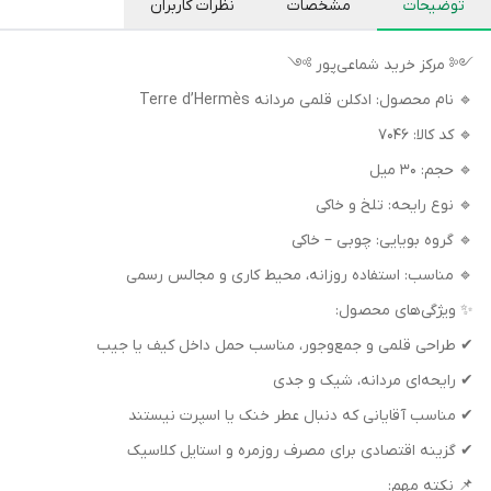
توضیحات
مشخصات
نظرات کاربران
༺ مرکز خرید شماعی‌پور ༻
🔹 نام محصول: ادکلن قلمی مردانه Terre d’Hermès
🔹 کد کالا: 7046
🔹 حجم: 30 میل
🔹 نوع رایحه: تلخ و خاکی
🔹 گروه بویایی: چوبی – خاکی
🔹 مناسب: استفاده روزانه، محیط کاری و مجالس رسمی
✨ ویژگی‌های محصول:
✔ طراحی قلمی و جمع‌وجور، مناسب حمل داخل کیف یا جیب
✔ رایحه‌ای مردانه، شیک و جدی
✔ مناسب آقایانی که دنبال عطر خنک یا اسپرت نیستند
✔ گزینه اقتصادی برای مصرف روزمره و استایل کلاسیک
📌 نکته مهم: