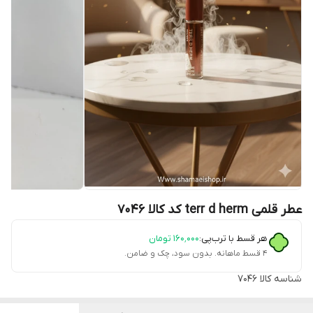
عطر قلمی terr d herm کد کالا 7046
هر قسط با ترب‌پی:
۱۶۰٬۰۰۰
تومان
۴ قسط ماهانه. بدون سود، چک و ضامن.
شناسه کالا
7046