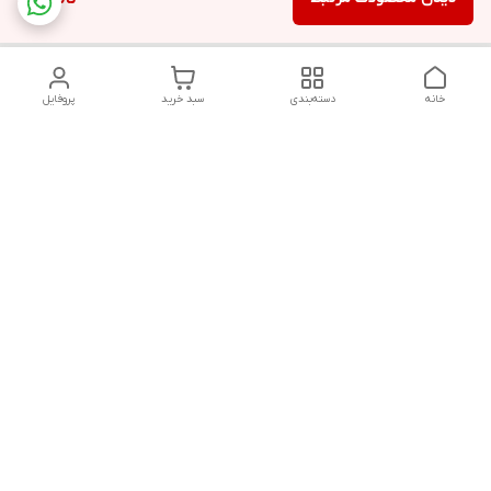
خانه
دسته‌بندی
سبد خرید
پروفایل
دسترسی سریع
تماس با ما
قوانین و مقررات
سیاست حریم خصوصی
درباره ما
شکایات
هفت روز هفته ، ۲۴ ساعت شبانه‌روز پاسخگوی شما هستیم