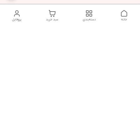
خانه
دسته‌بندی
سبد خرید
پروفایل
دسترسی سریع
تماس با ما
قوانین و مقررات
سیاست حریم خصوصی
درباره ما
شکایات
هفت روز هفته ، ۲۴ ساعت شبانه‌روز پاسخگوی شما هستیم
شماره تماس
09366252396