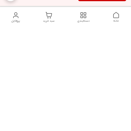
خانه
دسته‌بندی
سبد خرید
پروفایل
دسترسی سریع
تماس با ما
قوانین و مقررات
سیاست حریم خصوصی
درباره ما
شکایات
هفت روز هفته ، ۲۴ ساعت شبانه‌روز پاسخگوی شما هستیم
شماره تماس
09366252396