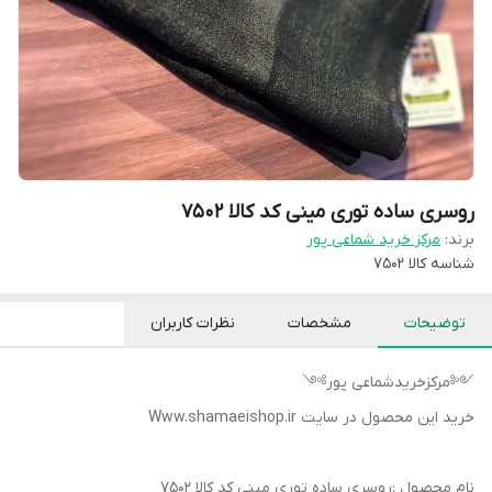
روسری ساده توری مینی کد کالا ۷۵۰۲
برند:
مرکز خرید شماعی پور
شناسه کالا
۷۵۰۲
توضیحات
مشخصات
نظرات کاربران
༺مرکزخریدشماعی پور༻
خرید این محصول در سایت Www.shamaeishop.ir
نام محصول :روسری ساده توری مینی کد کالا ۷۵۰۲