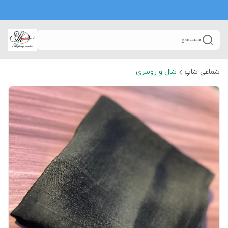
جستجو
شماعی شاپ
شال و روسری