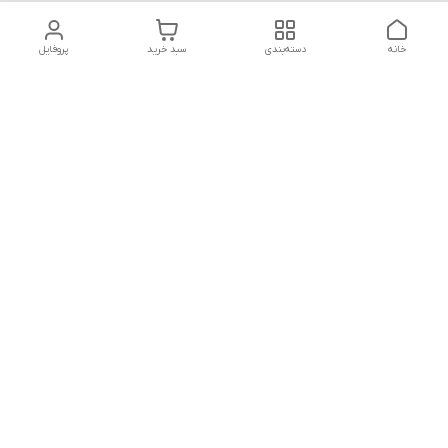
خانه
دسته‌بندی
سبد خرید
پروفایل
دسترسی سریع
تماس با ما
قوانین و مقررات
سیاست حریم خصوصی
درباره ما
شکایات
هفت روز هفته ، ۲۴ ساعت شبانه‌روز پاسخگوی شما هستیم
شماره تماس
09366252396
آدرس ایمیل
H.shamaei10@gmail.com