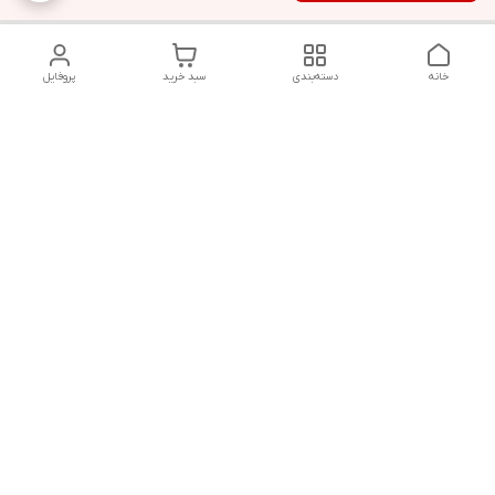
خانه
دسته‌بندی
سبد خرید
پروفایل
دسترسی سریع
تماس با ما
قوانین و مقررات
سیاست حریم خصوصی
درباره ما
شکایات
هفت روز هفته ، ۲۴ ساعت شبانه‌روز پاسخگوی شما هستیم
شماره تماس
09366252396