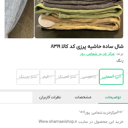
شال ساده حاشیه پرزی کد کالا ۸۳۱۹
برند:
مرکز خرید شماعی پور
رنگ
آبی آسمانی
طوسی
سبز کمرنگ
کرم
سبز پررنگ
توضیحات
مشخصات
نظرات کاربران
༺مرکزخریدشماعی پور༻
خرید این محصول در سایت Www.shamaeishop.ir