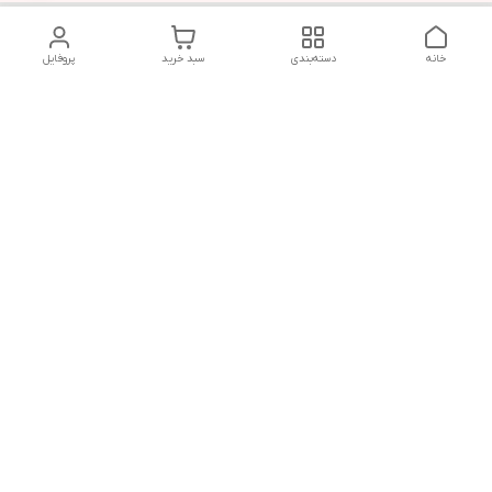
خانه
دسته‌بندی
سبد خرید
پروفایل
دسترسی سریع
تماس با ما
قوانین و مقررات
سیاست حریم خصوصی
درباره ما
شکایات
هفت روز هفته ، ۲۴ ساعت شبانه‌روز پاسخگوی شما هستیم
شماره تماس
09366252396