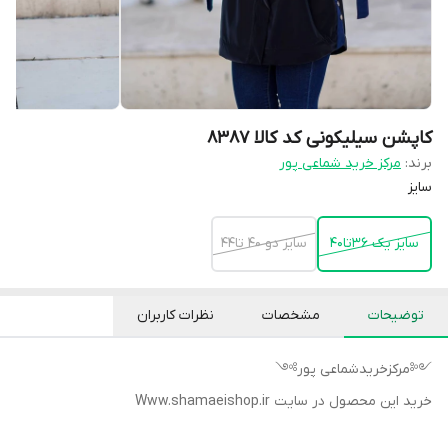
کاپشن سیلیکونی کد کالا ۸۳۸۷
برند:
مرکز خرید شماعی پور
سایز
سایز یک ۳۶تا۴۰
سایز دو ۴۰ تا۴۴
توضیحات
مشخصات
نظرات کاربران
༺مرکزخریدشماعی پور༻
خرید این محصول در سایت Www.shamaeishop.ir