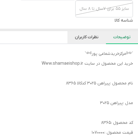
سایز ۵۵ برای ۷سال تا ۸ سال
شناسه کالا
توضیحات
نظرات کاربران
༺مرکزخریدشماعی پور༻
خرید این محصول در سایت Www.shamaeishop.ir
نام محصول :پیراهن ۳۰۲۵ کدکالا ۸۳۶۵
مدل :پیراهن ۳۰۲۵
کد محصول :۸۳۶۵
قیمت محصول :۱۰۷۰۰۰۰