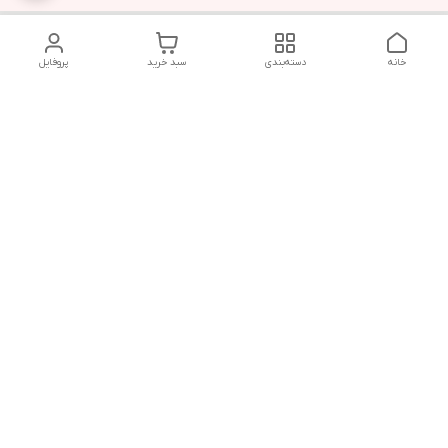
خانه
دسته‌بندی
سبد خرید
پروفایل
دسترسی سریع
تماس با ما
قوانین و مقررات
سیاست حریم خصوصی
درباره ما
شکایات
هفت روز هفته ، ۲۴ ساعت شبانه‌روز پاسخگوی شما هستیم
شماره تماس
09366252396