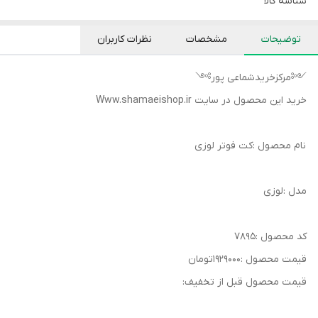
شناسه کالا
توضیحات
مشخصات
نظرات کاربران
༺مرکزخریدشماعی پور༻
خرید این محصول در سایت Www.shamaeishop.ir
نام محصول :کت فوتر لوزی
مدل :لوزی
کد محصول :۷۸۹۵
قیمت محصول :۱۹۲۹۰۰۰تومان
قیمت محصول قبل از تخفیف: