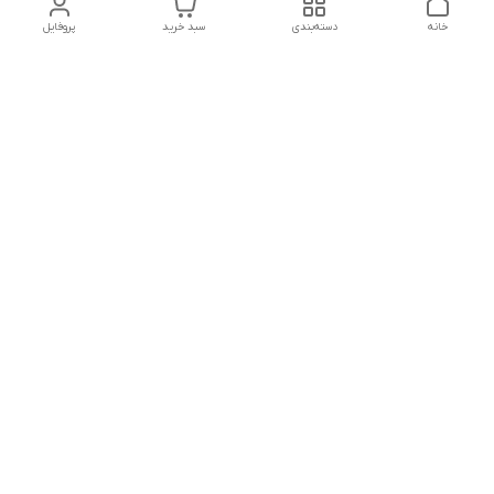
خانه
دسته‌بندی
سبد خرید
پروفایل
دسترسی سریع
تماس با ما
قوانین و مقررات
سیاست حریم خصوصی
درباره ما
شکایات
هفت روز هفته ، ۲۴ ساعت شبانه‌روز پاسخگوی شما هستیم
شماره تماس
09366252396
آدرس ایمیل
H.shamaei10@gmail.com