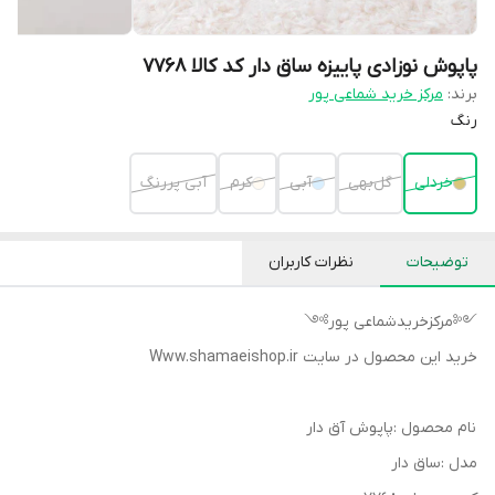
پاپوش نوزادی پاییزه ساق دار کد کالا ۷۷۶۸
برند:
مرکز خرید شماعی پور
رنگ
خردلی
گل‌بهی
آبی
کرم
آبی پررنگ
توضیحات
نظرات کاربران
༺مرکزخریدشماعی پور༻
خرید این محصول در سایت Www.shamaeishop.ir
نام محصول :پاپوش آق دار
مدل :ساق دار