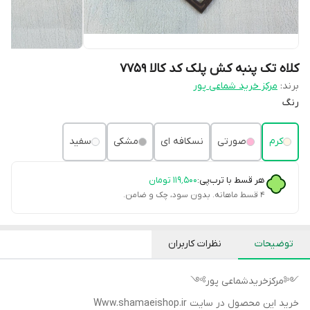
کلاه تک پنبه کش پلک کد کالا ۷۷۵۹
برند:
مرکز خرید شماعی پور
رنگ
کرم
صورتی
نسکافه ای
مشکی
سفید
هر قسط با ترب‌پی:
۱۱۹٬۵۰۰
تومان
۴ قسط ماهانه. بدون سود، چک و ضامن.
توضیحات
نظرات کاربران
༺مرکزخریدشماعی پور༻
خرید این محصول در سایت Www.shamaeishop.ir