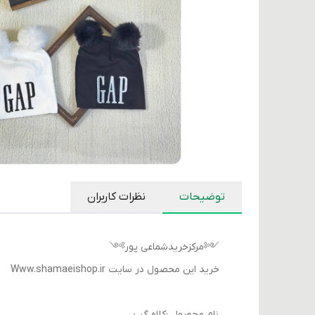
توضیحات
نظرات کاربران
༺مرکزخریدشماعی پور༻
خرید این محصول در سایت Www.shamaeishop.ir
نام محصول :کلاه گپ