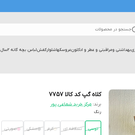
جستجو در محصولات
زی
بهداشتی ومراقبتی و عطر و ادکلون
عروسکها
شلوار
کفش
لباس بچه گانه 2سال تا۱۷سال
کلاه گپ کد کالا ۷۷۵۷
برند:
مرکز خرید شماعی پور
رنگ
توسی
نسکافه ای
کرم
مشکی
صورتی