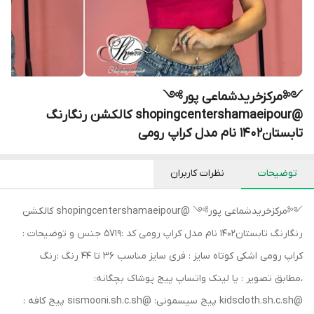
༺مرکزخریدشماعی پور༻
@shopingcentershamaeipour کالکشن رنگارنگ
تابستان۱۴۰۲ نام مدل کراپ رومی
توضیحات
نظرات کاربران
༺مرکزخریدشماعی پور༻ @shopingcentershamaeipour کالکشن
رنگارنگ تابستان۱۴۰۲ نام مدل کراپ رومی کد :5719 جنس و توضیحات :
کراپ رومی اشکی کوتاه سایز : فری سایز مناسب ۳۶ تا ۴۴ رنگ :رنگ
،مطابق تصویر : یا لینک واتساپ پیج پوشاک بچگانه:
‏@kidscloth.sh.c.sh پیج سیسمونی: ‏@sismooni.sh.c.sh پیج کافه :