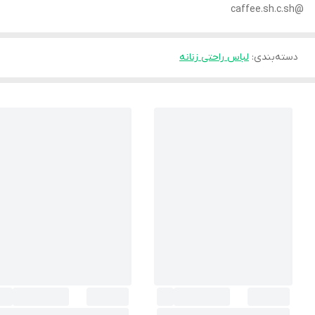
‏@caffee.sh.c.sh
دسته‌بندی
:
لباس راحتی زنانه