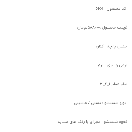
کد محصول : ۶۴۶۱
قیمت محصول :۵۸۸۰۰۰تومان
جنس پارچه : کتان
نرمی و زبری : نرم
سایز :سایز ۱_۲_۳
نوع شستشو : دستی / ماشینی
نحوه شستشو : مجزا یا با رنگ های مشابه