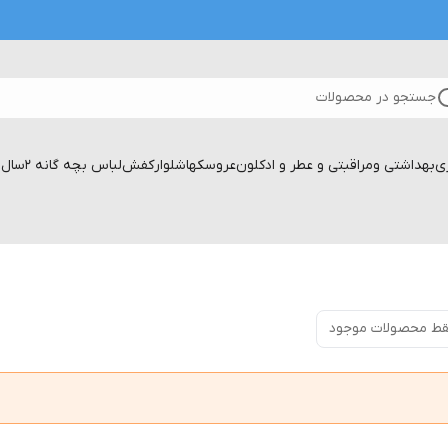
جستجو در محصولات
زی
بهداشتی ومراقبتی و عطر و ادکلون
عروسکها
شلوار
کفش
لباس بچه گانه 2سال تا۱۷سال
ط محصولات موجود