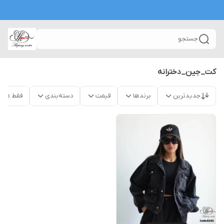
جستجو
کت_جین_دخترانه
جدیدترین
برندها
قیمت
دسته‌بندی
فقط محص