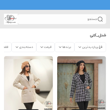
جستجو
شنل_کتی
پربازدیدترین
برندها
قیمت
دسته‌بندی
فقط م