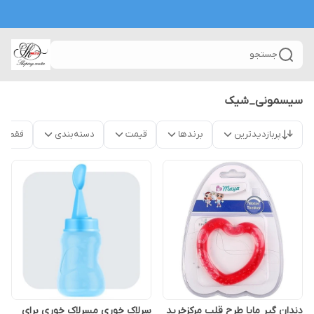
جستجو
سیسمونی_شیک
پربازدیدترین
برندها
قیمت
دسته‌بندی
فقط م
دندان گیر مایا طرح قلب مرکزخرید
سرلاک خوری مسرلاک خوری برای