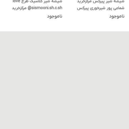
شیشه شیر پیرکس مرکزخرید
شیشه شیر کلاسیک طرح love
شماعی پور شیرخوری پیرکس
@sismooni.sh.c.sh مرکزخرید
مناسب برای
شماعی پور شیرخوری
ناموجود
ناموجود